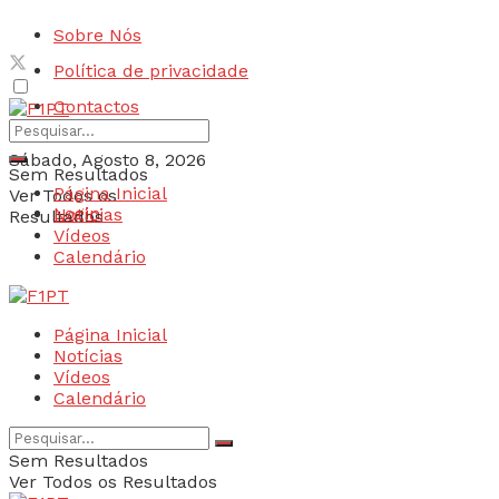
Sobre Nós
Política de privacidade
Contactos
Sábado, Agosto 8, 2026
Sem Resultados
Página Inicial
Ver Todos os
Login
Notícias
Resultados
Vídeos
Calendário
Página Inicial
Notícias
Vídeos
Calendário
Sem Resultados
Ver Todos os Resultados