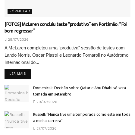
FÓRMULA 1
[FOTOS] McLaren concluiu teste “produtivo” em Portimão: “Foi
bom regressar”
29/07/2026
A McLaren completou uma "produtiva" sessão de testes com
Lando Norris, Oscar Piastri e Leonardo Fornaroli no Autódromo
Internacional do...
DETAILS
LER MAIS
Domenicali: Decisão sobre Qatar e Abu Dhabi só será
tomada em setembro
29/07/2026
Russell: “Nunca tive uma temporada como esta em toda
a minha carreira”
27/07/2026