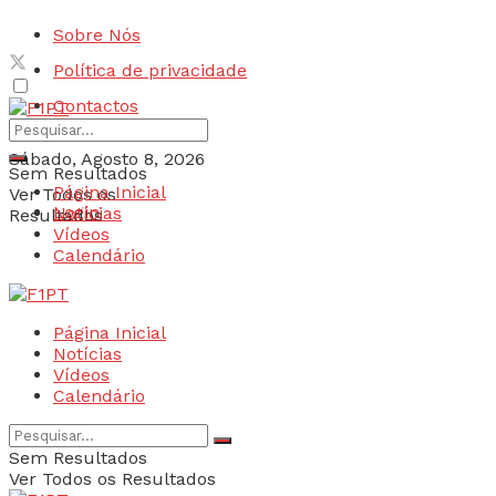
Sobre Nós
Política de privacidade
Contactos
Sábado, Agosto 8, 2026
Sem Resultados
Página Inicial
Ver Todos os
Login
Notícias
Resultados
Vídeos
Calendário
Página Inicial
Notícias
Vídeos
Calendário
Sem Resultados
Ver Todos os Resultados