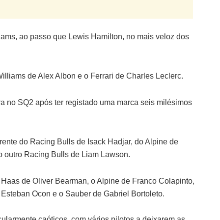
liams, ao passo que Lewis Hamilton, no mais veloz dos
lliams de Alex Albon e o Ferrari de Charles Leclerc.
ora no SQ2 após ter registado uma marca seis milésimos
 frente do Racing Bulls de Isack Hadjar, do Alpine de
do outro Racing Bulls de Liam Lawson.
 Haas de Oliver Bearman, o Alpine de Franco Colapinto,
Esteban Ocon e o Sauber de Gabriel Bortoleto.
cularmente caóticos, com vários pilotos a deixarem as