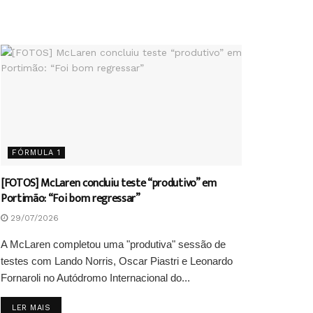
FÓRMULA 1
[FOTOS] McLaren concluiu teste “produtivo” em
Portimão: “Foi bom regressar”
29/07/2026
A McLaren completou uma "produtiva" sessão de
testes com Lando Norris, Oscar Piastri e Leonardo
Fornaroli no Autódromo Internacional do...
DETAILS
LER MAIS