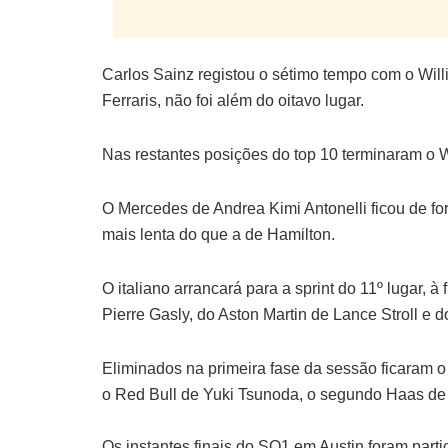
Carlos Sainz registou o sétimo tempo com o Wil
Ferraris, não foi além do oitavo lugar.
Nas restantes posições do top 10 terminaram o Wi
O Mercedes de Andrea Kimi Antonelli ficou de f
mais lenta do que a de Hamilton.
O italiano arrancará para a sprint do 11º lugar, à
Pierre Gasly, do Aston Martin de Lance Stroll e 
Eliminados na primeira fase da sessão ficaram o
o Red Bull de Yuki Tsunoda, o segundo Haas de 
Os instantes finais do SQ1 em Austin foram parti