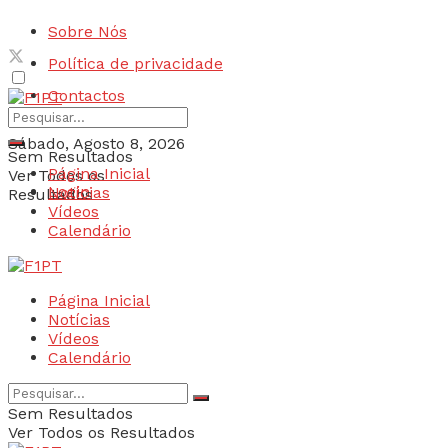
Sobre Nós
Política de privacidade
Contactos
Sábado, Agosto 8, 2026
Sem Resultados
Página Inicial
Ver Todos os
Login
Notícias
Resultados
Vídeos
Calendário
Página Inicial
Notícias
Vídeos
Calendário
Sem Resultados
Ver Todos os Resultados