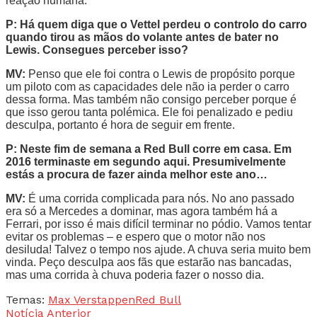
reação humana.
P: Há quem diga que o Vettel perdeu o controlo do carro
quando tirou as mãos do volante antes de bater no
Lewis. Consegues perceber isso?
MV:
Penso que ele foi contra o Lewis de propósito porque
um piloto com as capacidades dele não ia perder o carro
dessa forma. Mas também não consigo perceber porque é
que isso gerou tanta polémica. Ele foi penalizado e pediu
desculpa, portanto é hora de seguir em frente.
P: Neste fim de semana a Red Bull corre em casa. Em
2016 terminaste em segundo aqui. Presumivelmente
estás a procura de fazer ainda melhor este ano…
MV:
É uma corrida complicada para nós. No ano passado
era só a Mercedes a dominar, mas agora também há a
Ferrari, por isso é mais difícil terminar no pódio. Vamos tentar
evitar os problemas – e espero que o motor não nos
desiluda! Talvez o tempo nos ajude. A chuva seria muito bem
vinda. Peço desculpa aos fãs que estarão nas bancadas,
mas uma corrida à chuva poderia fazer o nosso dia.
Temas:
Max Verstappen
Red Bull
Notícia Anterior