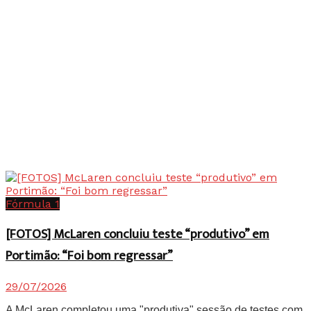
Fórmula 1
[FOTOS] McLaren concluiu teste “produtivo” em
Portimão: “Foi bom regressar”
29/07/2026
A McLaren completou uma "produtiva" sessão de testes com