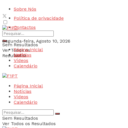
Sobre Nós
Política de privacidade
Contactos
Segunda-feira, Agosto 10, 2026
Sem Resultados
Página Inicial
Ver Todos os
Login
Notícias
Resultados
Vídeos
Calendário
Página Inicial
Notícias
Vídeos
Calendário
Sem Resultados
Ver Todos os Resultados