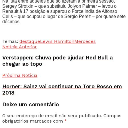
Na luta entre aqueles que só fizeram a primeira sessão,
Sergey Sirotkin – que substituiu Jolyon Palmer – levou o
Renault à 17 posição e superou o Force India de Alfonso
Celis – que ocupou o lugar de Sergio Perez – por quase sete
décimos.
Temas:
destaque
Lewis Hamilton
Mercedes
Notícia Anterior
Verstappen: Chuva pode ajudar Red Bull a
chegar ao topo
Próxima Notícia
Horner: Sainz vai continuar na Toro Rosso em
2018
Deixe um comentário
O seu endereço de email não será publicado.
Campos
obrigatórios marcados com
*