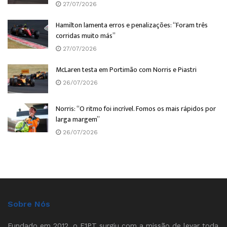
27/07/2026
Hamilton lamenta erros e penalizações: “Foram três
corridas muito más”
27/07/2026
McLaren testa em Portimão com Norris e Piastri
26/07/2026
Norris: “O ritmo foi incrível. Fomos os mais rápidos por
larga margem”
26/07/2026
Sobre Nós
Fundado em 2012, o F1PT surgiu com a missão de levar toda