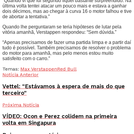
“Quando vi que fui segundo fiquei bastante surpreendido. Na
última volta tentei atacar um pouco mais e estava a ganhar
dois décimos, mas ao chegar à curva 16 o motor falhou e tive
de abortar a tentativa.”
Quando lhe perguntaram se teria hipóteses de lutar pela
vitória amanhã, Verstappen respondeu: “Sem dúvida.”
“Apenas precisamos de fazer uma partida limpa e a partir daí
tudo é possível. Também precisamos de resolver o problema
do motor para amanhã, mas pelo menos estou muito
satisfeito com o carro.”
Temas:
Max Verstappen
Red Bull
Notícia Anterior
Vettel: “Estávamos à espera de mais do que
terceiro”
Próxima Notícia
VÍDEO: Ocon e Perez colidem na primeira
volta em Singapura