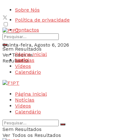
Sobre Nós
Política de privacidade
Contactos
Quinta-feira, Agosto 6, 2026
Sem Resultados
Página Inicial
Ver Todos os
Login
Notícias
Resultados
Vídeos
Calendário
Página Inicial
Notícias
Vídeos
Calendário
Sem Resultados
Ver Todos os Resultados