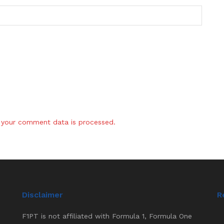
your comment data is processed.
Disclaimer
R
F1PT is not affiliated with Formula 1, Formula One