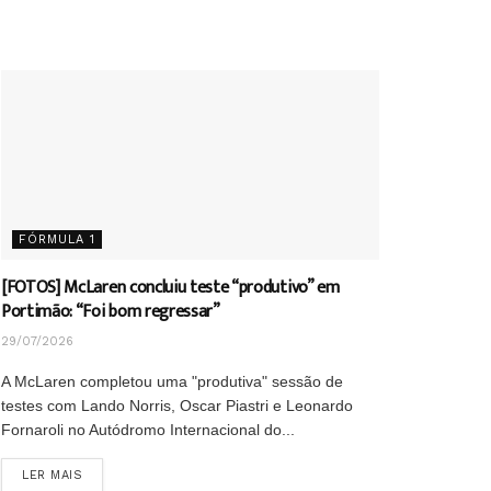
FÓRMULA 1
[FOTOS] McLaren concluiu teste “produtivo” em
Portimão: “Foi bom regressar”
29/07/2026
A McLaren completou uma "produtiva" sessão de
testes com Lando Norris, Oscar Piastri e Leonardo
Fornaroli no Autódromo Internacional do...
DETAILS
LER MAIS