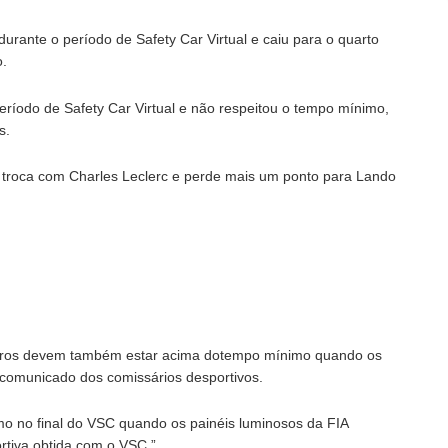
urante o período de Safety Car Virtual e caiu para o quarto
o.
período de Safety Car Virtual e não respeitou o tempo mínimo,
s.
 troca com Charles Leclerc e perde mais um ponto para Lando
 carros devem também estar acima dotempo mínimo quando os
 comunicado dos comissários desportivos.
mo no final do VSC quando os painéis luminosos da FIA
tiva obtida com o VSC.”