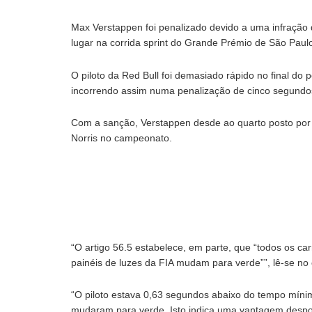
Max Verstappen foi penalizado devido a uma infração d
lugar na corrida sprint do Grande Prémio de São Paul
O piloto da Red Bull foi demasiado rápido no final do 
incorrendo assim numa penalização de cinco segundo
Com a sanção, Verstappen desde ao quarto posto por
Norris no campeonato.
“O artigo 56.5 estabelece, em parte, que “todos os
painéis de luzes da FIA mudam para verde””, lê-se no
“O piloto estava 0,63 segundos abaixo do tempo míni
mudaram para verde. Isto indica uma vantagem despor