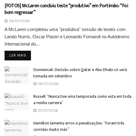
[FOTOS] McLaren concluiu teste “produtivo” em Portimão: “Foi
bom regressar”
29/07/2026
A McLaren completou uma "produtiva" sessão de testes com
Lando Norris, Oscar Piastri e Leonardo Fornaroli no Autódromo
Internacional do...
DETAILS
LER MAIS
Domenicali: Decisão sobre Qatar e Abu Dhabi só será
tomada em setembro
29/07/2026
Russell: “Nunca tive uma temporada como esta em toda
a minha carreira”
27/07/2026
Hamilton lamenta erros e penalizações: “Foram três
corridas muito más”