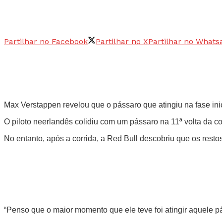
Partilhar no Facebook
Partilhar no X
Partilhar no Whats
Max Verstappen revelou que o pássaro que atingiu na fase i
O piloto neerlandês colidiu com um pássaro na 11ª volta da c
No entanto, após a corrida, a Red Bull descobriu que os resto
“Penso que o maior momento que ele teve foi atingir aquele pás