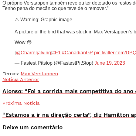
O próprio Verstappen também revelou ter detetado os restos d
Tenho pena do mecânico que teve de o remover.”
⚠️ Warning: Graphic image
A picture of the bird that was stuck in Max Verstappen’s
Wow 😳
[
@Charreljalving
]
#F1
#CanadianGP
pic.twitter.com/D
— Fastest Pitstop (@FastestPitStop)
June 19, 2023
Temas:
Max Verstappen
Notícia Anterior
Alonso: “Foi a corrida mais competitiva do ano
Próxima Notícia
“Estamos a ir na direção certa”, diz Hamilton 
Deixe um comentário