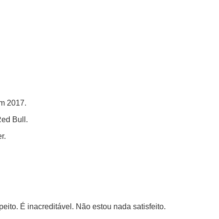
em 2017.
ed Bull.
r.
to. É inacreditável. Não estou nada satisfeito.