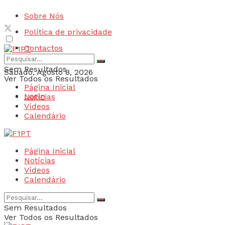
Sobre Nós
Política de privacidade
Contactos
Sem Resultados
Sábado, Agosto 8, 2026
Ver Todos os Resultados
Página Inicial
Login
Notícias
Vídeos
Calendário
Página Inicial
Notícias
Vídeos
Calendário
Sem Resultados
Ver Todos os Resultados