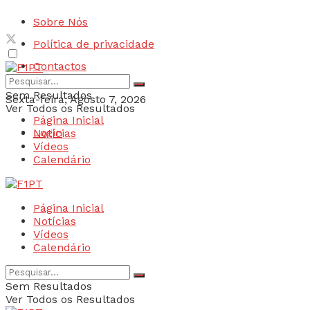
Sobre Nós
Política de privacidade
Contactos
Sem Resultados
Sexta-feira, Agosto 7, 2026
Ver Todos os Resultados
Página Inicial
Login
Notícias
Vídeos
Calendário
Página Inicial
Notícias
Vídeos
Calendário
Sem Resultados
Ver Todos os Resultados