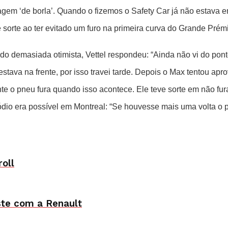
em ‘de borla’. Quando o fizemos o Safety Car já não estava em
e sorte ao ter evitado um furo na primeira curva do Grande Pré
o demasiada otimista, Vettel respondeu: “Ainda não vi do pont
tava na frente, por isso travei tarde. Depois o Max tentou aprove
e o pneu fura quando isso acontece. Ele teve sorte em não fura
pódio era possível em Montreal: “Se houvesse mais uma volta o 
oll
ste com a Renault