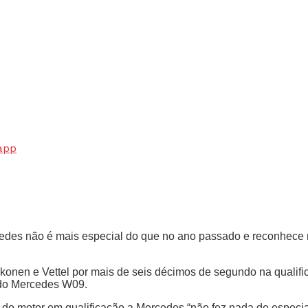
app
cedes não é mais especial do que no ano passado e reconhece m
konen e Vettel por mais de seis décimos de segundo na qualifi
e do Mercedes W09.
a do motor em qualificação a Mercedes “não fez nada de especi