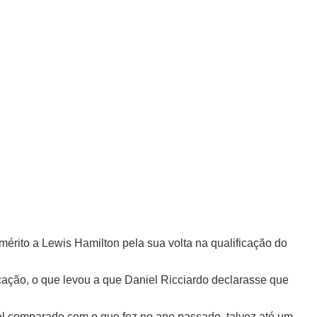
érito a Lewis Hamilton pela sua volta na qualificação do
cação, o que levou a que Daniel Ricciardo declarasse que
al comparado com o que fez no ano passado, talvez até um