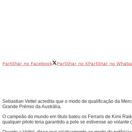
Partilhar no Facebook
Partilhar no X
Partilhar no Whats
Sebastian Vettel acredita que o modo de qualificação da Mer
Grande Prémio da Austrália.
O campeão do mundo em título bateu os Ferraris de Kimi Raik
qualquer piloto teria garantido a pole se estivesse ao volant
Quanto a Vettel, disse que relativamente ao modo de potênci