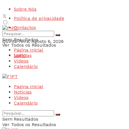
Sobre Nós
Política de privacidade
Contactos
Sem Resultados
Quinta-feira, Agosto 6, 2026
Ver Todos os Resultados
Página Inicial
Login
Notícias
Vídeos
Calendário
Página Inicial
Notícias
Vídeos
Calendário
Sem Resultados
Ver Todos os Resultados