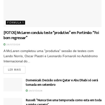
FÓRMULA 1
[FOTOS] McLaren concluiu teste “produtivo” em Portimão: “Foi
bom regressar”
29/07/2026
A McLaren completou uma "produtiva" sessão de testes com
Lando Norris, Oscar Piastri e Leonardo Fornaroli no Autódromo
Internacional do...
DETAILS
LER MAIS
Domenicali: Decisão sobre Qatar e Abu Dhabi só será
tomada em setembro
29/07/2026
Russell: “Nunca tive uma temporada como esta em toda
a minha carreira”