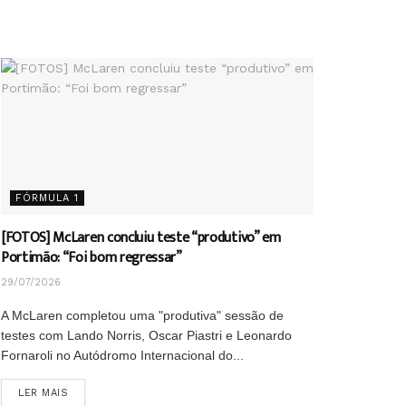
FÓRMULA 1
[FOTOS] McLaren concluiu teste “produtivo” em
Portimão: “Foi bom regressar”
29/07/2026
A McLaren completou uma "produtiva" sessão de
testes com Lando Norris, Oscar Piastri e Leonardo
Fornaroli no Autódromo Internacional do...
DETAILS
LER MAIS