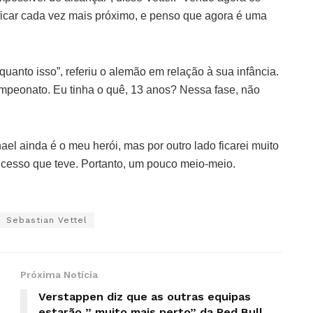
a ficar cada vez mais próximo, e penso que agora é uma
uanto isso”, referiu o alemão em relação à sua infância.
ampeonato. Eu tinha o quê, 13 anos? Nessa fase, não
hael ainda é o meu herói, mas por outro lado ficarei muito
ucesso que teve. Portanto, um pouco meio-meio.
Sebastian Vettel
Próxima Notícia
Verstappen diz que as outras equipas
estarão ” muito mais perto” da Red Bull