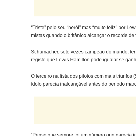
“Triste” pelo seu “herói” mas “muito feliz” por L
mistas quando o britânico alcançar o recorde de
Schumacher, sete vezes campeão do mundo, termi
registo que Lewis Hamilton pode igualar se gan
O terceiro na lista dos pilotos com mais triunfos
ídolo parecia inalcançável antes do período ma
“Penso que sempre foi um número que parecia imp