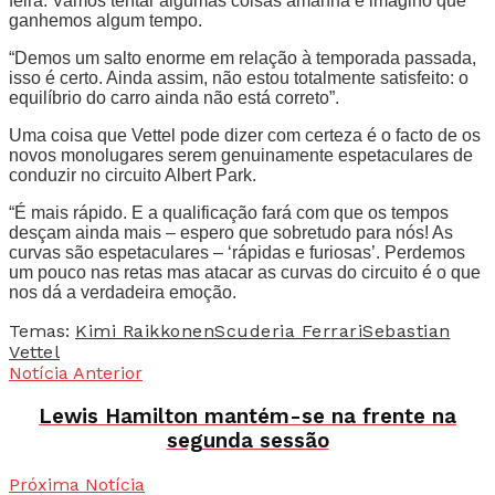
feira. Vamos tentar algumas coisas amanhã e imagino que
ganhemos algum tempo.
“Demos um salto enorme em relação à temporada passada,
isso é certo. Ainda assim, não estou totalmente satisfeito: o
equilíbrio do carro ainda não está correto”.
Uma coisa que Vettel pode dizer com certeza é o facto de os
novos monolugares serem genuinamente espetaculares de
conduzir no circuito Albert Park.
“É mais rápido. E a qualificação fará com que os tempos
desçam ainda mais – espero que sobretudo para nós! As
curvas são espetaculares – ‘rápidas e furiosas’. Perdemos
um pouco nas retas mas atacar as curvas do circuito é o que
nos dá a verdadeira emoção.
Temas:
Kimi Raikkonen
Scuderia Ferrari
Sebastian
Vettel
Notícia Anterior
Lewis Hamilton mantém-se na frente na
segunda sessão
Próxima Notícia