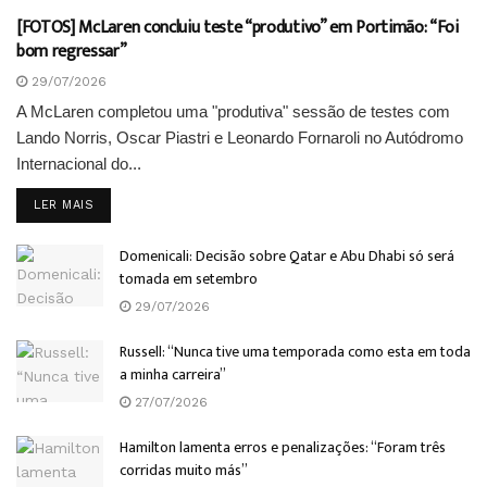
[FOTOS] McLaren concluiu teste “produtivo” em Portimão: “Foi
bom regressar”
29/07/2026
A McLaren completou uma "produtiva" sessão de testes com
Lando Norris, Oscar Piastri e Leonardo Fornaroli no Autódromo
Internacional do...
DETAILS
LER MAIS
Domenicali: Decisão sobre Qatar e Abu Dhabi só será
tomada em setembro
29/07/2026
Russell: “Nunca tive uma temporada como esta em toda
a minha carreira”
27/07/2026
Hamilton lamenta erros e penalizações: “Foram três
corridas muito más”