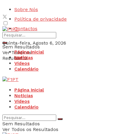
Sobre Nós
Política de privacidade
Contactos
Quinta-feira, Agosto 6, 2026
Sem Resultados
Página Inicial
Ver Todos os
Login
Notícias
Resultados
Vídeos
Calendário
Página Inicial
Notícias
Vídeos
Calendário
Sem Resultados
Ver Todos os Resultados