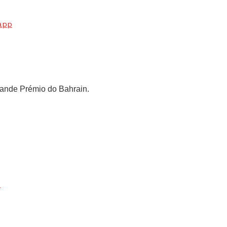
app
rande Prémio do Bahrain.
z