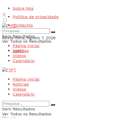
Sobre Nós
Política de privacidade
Contactos
Sem Resultados
Sexta-feira, Agosto 7, 2026
Ver Todos os Resultados
Página Inicial
Login
Notícias
Vídeos
Calendário
Página Inicial
Notícias
Vídeos
Calendário
Sem Resultados
Ver Todos os Resultados