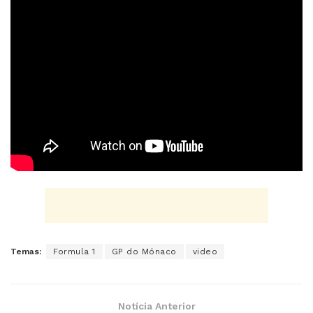
Temas:
Formula 1
GP do Mónaco
video
Notícia Anterior