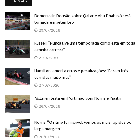
DETAILS
LER MAIS
Domenicali: Decisão sobre Qatar e Abu Dhabi só será
tomada em setembro
29/07/2026
Russell: “Nunca tive uma temporada como esta em toda
a minha carreira”
27/07/2026
Hamilton lamenta erros e penalizações: “Foram três
corridas muito más”
27/07/2026
McLaren testa em Portimão com Norris e Piastri
26/07/2026
Norris: “O ritmo foi incrível. Fomos os mais rápidos por
larga margem”
26/07/2026