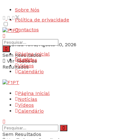
Sobre Nós
Política de privacidade
Contactos
Segunda-feira, Agosto 10, 2026
Página Inicial
Sem Resultados
Login
Notícias
Ver Todos os
Vídeos
Resultados
Calendário
Página Inicial
Notícias
Vídeos
Calendário
Sem Resultados