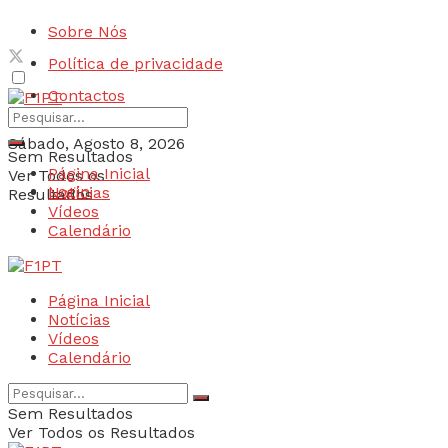
Sobre Nós
Política de privacidade
Contactos
Sábado, Agosto 8, 2026
Sem Resultados
Página Inicial
Ver Todos os
Login
Notícias
Resultados
Vídeos
Calendário
Página Inicial
Notícias
Vídeos
Calendário
Sem Resultados
Ver Todos os Resultados