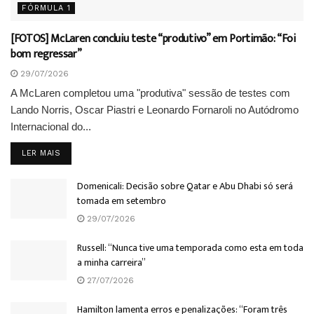
FÓRMULA 1
[FOTOS] McLaren concluiu teste “produtivo” em Portimão: “Foi
bom regressar”
29/07/2026
A McLaren completou uma "produtiva" sessão de testes com
Lando Norris, Oscar Piastri e Leonardo Fornaroli no Autódromo
Internacional do...
DETAILS
LER MAIS
Domenicali: Decisão sobre Qatar e Abu Dhabi só será
tomada em setembro
29/07/2026
Russell: “Nunca tive uma temporada como esta em toda
a minha carreira”
27/07/2026
Hamilton lamenta erros e penalizações: “Foram três