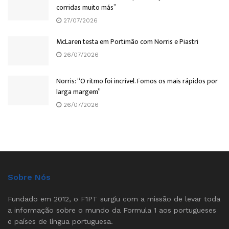
corridas muito más”
27/07/2026
McLaren testa em Portimão com Norris e Piastri
26/07/2026
Norris: “O ritmo foi incrível. Fomos os mais rápidos por
larga margem”
26/07/2026
Sobre Nós
Fundado em 2012, o F1PT surgiu com a missão de levar toda
a informação sobre o mundo da Formula 1 aos portugueses
e países de língua portuguesa.