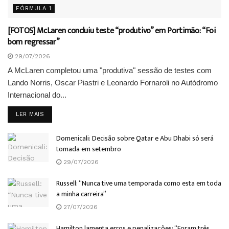
FÓRMULA 1
[FOTOS] McLaren concluiu teste “produtivo” em Portimão: “Foi
bom regressar”
29/07/2026
A McLaren completou uma "produtiva" sessão de testes com
Lando Norris, Oscar Piastri e Leonardo Fornaroli no Autódromo
Internacional do...
DETAILS
LER MAIS
Domenicali: Decisão sobre Qatar e Abu Dhabi só será
tomada em setembro
29/07/2026
Russell: “Nunca tive uma temporada como esta em toda
a minha carreira”
27/07/2026
Hamilton lamenta erros e penalizações: “Foram três