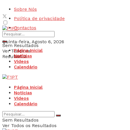
Sobre Nós
Política de privacidade
Contactos
Quinta-feira, Agosto 6, 2026
Sem Resultados
Página Inicial
Ver Todos os
Login
Notícias
Resultados
Vídeos
Calendário
Página Inicial
Notícias
Vídeos
Calendário
Sem Resultados
Ver Todos os Resultados