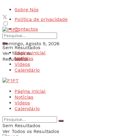
Sobre Nós
Política de privacidade
Contactos
Domingo, Agosto 9, 2026
Sem Resultados
Página Inicial
Ver Todos os
Login
Notícias
Resultados
Vídeos
Calendário
Página Inicial
Notícias
Vídeos
Calendário
Sem Resultados
Ver Todos os Resultados