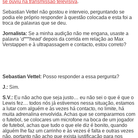
se ouviu na transmissão televisiva
.
Sebastian Vettel não gostou e interveio, perguntando se
podia ele próprio responder à questão colocada e esta foi a
troca de palavras que se deu.
Jornalista:
Se a minha audição não me engana, usaste a
palavra ‘
d***head’
depois da corrida em relação ao Max
Verstappen e à ultrapassagem e contacto, estou correto?
Sebastian Vettel:
Posso responder a essa pergunta?
J.:
Sim.
S.V.:
Eu não acho que seja justo… eu não sei o que é que o
Lewis fez… todos nós já estivemos nessa situação, estamos
a lutar com alguém e às vezes há contacto, no limite, há
muita adrenalina envolvida. Achas que se compararmos com
o futebol, se colocares um microfone na boca de um jogador
de futebol, achas que tudo o que ele diz é bonito, quando
alguém lhe faz um carrinho e às vezes é falta e outras vezes
não, portanto não acho que exista justificação para nos