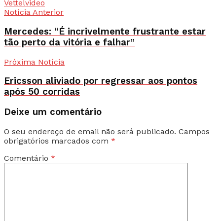
Vettel
video
Notícia Anterior
Mercedes: “É incrivelmente frustrante estar
tão perto da vitória e falhar”
Próxima Notícia
Ericsson aliviado por regressar aos pontos
após 50 corridas
Deixe um comentário
O seu endereço de email não será publicado.
Campos
obrigatórios marcados com
*
Comentário
*