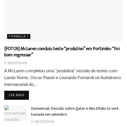
FÓRMULA 1
[FOTOS] McLaren concluiu teste “produtivo” em Portimão: “Foi
bom regressar”
29/07/2026
A McLaren completou uma "produtiva" sessão de testes com
Lando Norris, Oscar Piastri e Leonardo Fornaroli no Autódromo
Internacional do...
DETAILS
LER MAIS
Domenicali: Decisão sobre Qatar e Abu Dhabi só será
tomada em setembro
29/07/2026