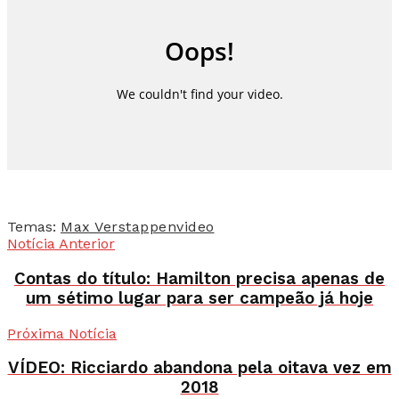
Temas:
Max Verstappen
video
Notícia Anterior
Contas do título: Hamilton precisa apenas de
um sétimo lugar para ser campeão já hoje
Próxima Notícia
VÍDEO: Ricciardo abandona pela oitava vez em
2018