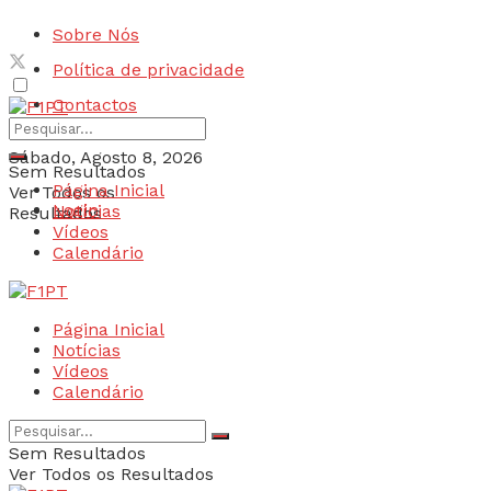
Sobre Nós
Política de privacidade
Contactos
Sábado, Agosto 8, 2026
Sem Resultados
Página Inicial
Ver Todos os
Login
Notícias
Resultados
Vídeos
Calendário
Página Inicial
Notícias
Vídeos
Calendário
Sem Resultados
Ver Todos os Resultados