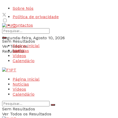
Sobre Nós
Política de privacidade
Contactos
Segunda-feira, Agosto 10, 2026
Sem Resultados
Página Inicial
Ver Todos os
Login
Notícias
Resultados
Vídeos
Calendário
Página Inicial
Notícias
Vídeos
Calendário
Sem Resultados
Ver Todos os Resultados