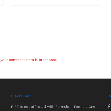
your comment data is processed.
Disclaimer
R
F1PT is not affiliated with Formula 1, Formula One