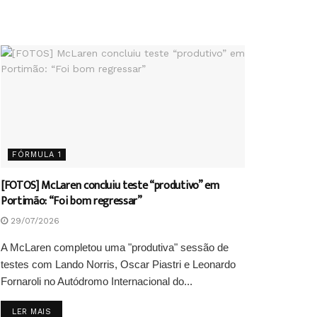
FÓRMULA 1
[FOTOS] McLaren concluiu teste “produtivo” em
Portimão: “Foi bom regressar”
29/07/2026
A McLaren completou uma "produtiva" sessão de
testes com Lando Norris, Oscar Piastri e Leonardo
Fornaroli no Autódromo Internacional do...
DETAILS
LER MAIS