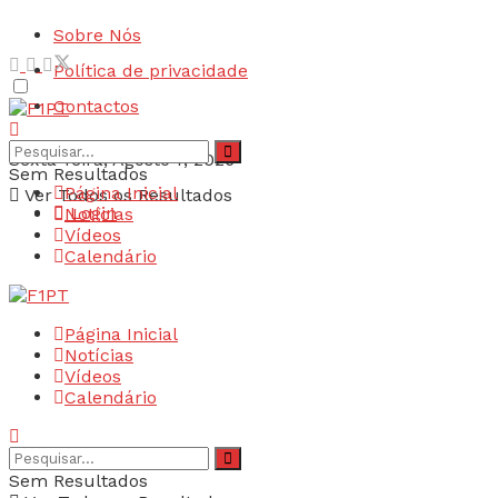
Sobre Nós
Política de privacidade
Contactos
Sexta-feira, Agosto 7, 2026
Sem Resultados
Página Inicial
Ver Todos os Resultados
Login
Notícias
Vídeos
Calendário
Página Inicial
Notícias
Vídeos
Calendário
Sem Resultados