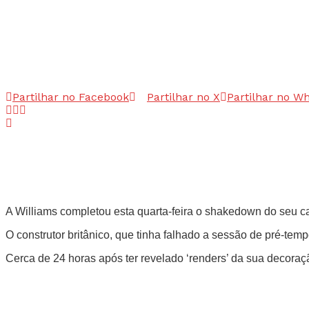
Partilhar no Facebook
Partilhar no X
Partilhar no W
A Williams completou esta quarta-feira o shakedown do seu c
O construtor britânico, que tinha falhado a sessão de pré-te
Cerca de 24 horas após ter revelado ‘renders’ da sua decoraç