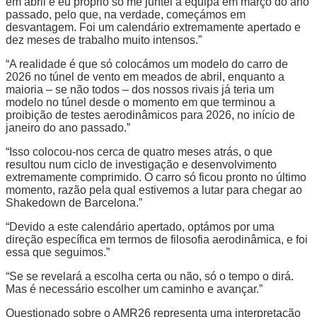
em abril e eu próprio só me juntei à equipa em março do ano
passado, pelo que, na verdade, começámos em
desvantagem. Foi um calendário extremamente apertado e
dez meses de trabalho muito intensos.”
“A realidade é que só colocámos um modelo do carro de
2026 no túnel de vento em meados de abril, enquanto a
maioria – se não todos – dos nossos rivais já teria um
modelo no túnel desde o momento em que terminou a
proibição de testes aerodinâmicos para 2026, no início de
janeiro do ano passado.”
“Isso colocou-nos cerca de quatro meses atrás, o que
resultou num ciclo de investigação e desenvolvimento
extremamente comprimido. O carro só ficou pronto no último
momento, razão pela qual estivemos a lutar para chegar ao
Shakedown de Barcelona.”
“Devido a este calendário apertado, optámos por uma
direção específica em termos de filosofia aerodinâmica, e foi
essa que seguimos.”
“Se se revelará a escolha certa ou não, só o tempo o dirá.
Mas é necessário escolher um caminho e avançar.”
Questionado sobre o AMR26 representa uma interpretação