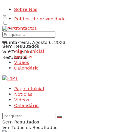
Sobre Nós
Política de privacidade
Contactos
Quinta-feira, Agosto 6, 2026
Sem Resultados
Página Inicial
Ver Todos os
Login
Notícias
Resultados
Vídeos
Calendário
Página Inicial
Notícias
Vídeos
Calendário
Sem Resultados
Ver Todos os Resultados