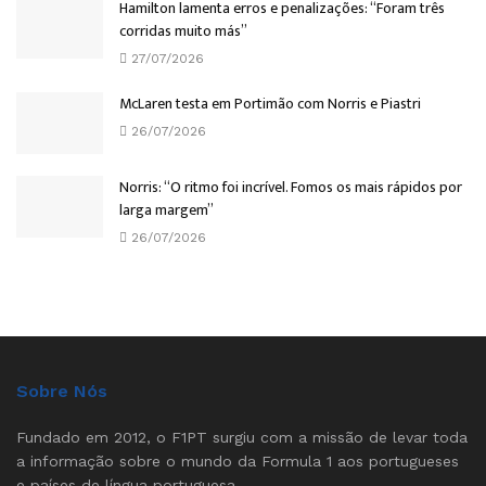
Hamilton lamenta erros e penalizações: “Foram três
corridas muito más”
27/07/2026
McLaren testa em Portimão com Norris e Piastri
26/07/2026
Norris: “O ritmo foi incrível. Fomos os mais rápidos por
larga margem”
26/07/2026
Sobre Nós
Fundado em 2012, o F1PT surgiu com a missão de levar toda
a informação sobre o mundo da Formula 1 aos portugueses
e países de língua portuguesa.