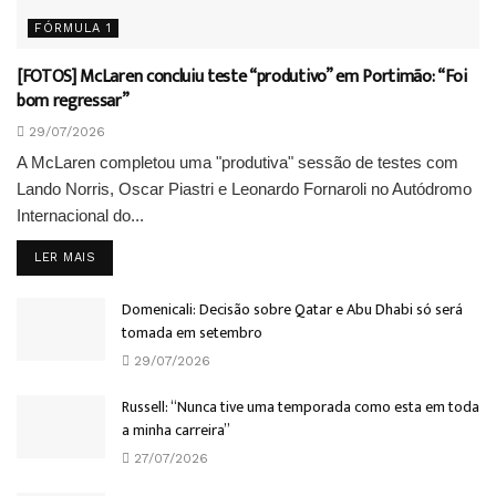
FÓRMULA 1
[FOTOS] McLaren concluiu teste “produtivo” em Portimão: “Foi
bom regressar”
29/07/2026
A McLaren completou uma "produtiva" sessão de testes com
Lando Norris, Oscar Piastri e Leonardo Fornaroli no Autódromo
Internacional do...
DETAILS
LER MAIS
Domenicali: Decisão sobre Qatar e Abu Dhabi só será
tomada em setembro
29/07/2026
Russell: “Nunca tive uma temporada como esta em toda
a minha carreira”
27/07/2026