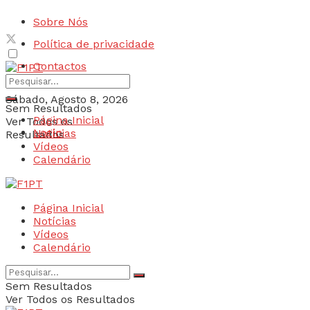
Sobre Nós
Política de privacidade
Contactos
Sábado, Agosto 8, 2026
Sem Resultados
Página Inicial
Ver Todos os
Login
Notícias
Resultados
Vídeos
Calendário
Página Inicial
Notícias
Vídeos
Calendário
Sem Resultados
Ver Todos os Resultados