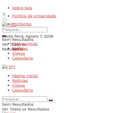
Sobre Nós
Política de privacidade
Contactos
Sexta-feira, Agosto 7, 2026
Sem Resultados
Página Inicial
Ver Todos os
Login
Notícias
Resultados
Vídeos
Calendário
Página Inicial
Notícias
Vídeos
Calendário
Sem Resultados
Ver Todos os Resultados