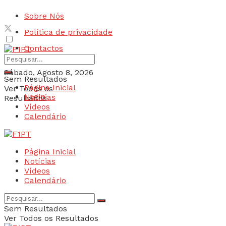
Sobre Nós
Política de privacidade
Contactos
Sábado, Agosto 8, 2026
Sem Resultados
Página Inicial
Ver Todos os
Login
Notícias
Resultados
Vídeos
Calendário
Página Inicial
Notícias
Vídeos
Calendário
Sem Resultados
Ver Todos os Resultados