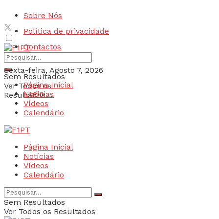
Sobre Nós
Política de privacidade
Contactos
Sexta-feira, Agosto 7, 2026
Sem Resultados
Página Inicial
Ver Todos os
Login
Notícias
Resultados
Vídeos
Calendário
Página Inicial
Notícias
Vídeos
Calendário
Sem Resultados
Ver Todos os Resultados