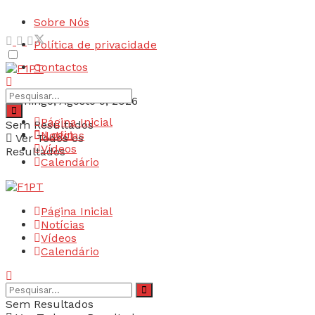
Sobre Nós
Política de privacidade
Contactos
Domingo, Agosto 9, 2026
Página Inicial
Sem Resultados
Login
Notícias
Ver Todos os
Vídeos
Resultados
Calendário
Página Inicial
Notícias
Vídeos
Calendário
Sem Resultados