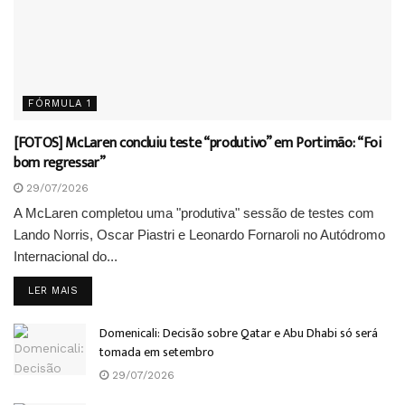
FÓRMULA 1
[FOTOS] McLaren concluiu teste “produtivo” em Portimão: “Foi
bom regressar”
29/07/2026
A McLaren completou uma "produtiva" sessão de testes com
Lando Norris, Oscar Piastri e Leonardo Fornaroli no Autódromo
Internacional do...
DETAILS
LER MAIS
Domenicali: Decisão sobre Qatar e Abu Dhabi só será
tomada em setembro
29/07/2026