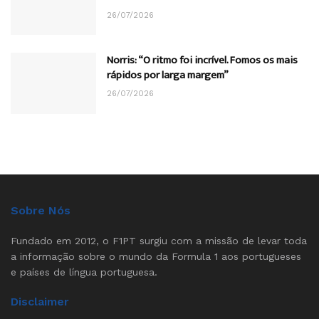
26/07/2026
Norris: “O ritmo foi incrível. Fomos os mais
rápidos por larga margem”
26/07/2026
Sobre Nós
Fundado em 2012, o F1PT surgiu com a missão de levar toda
a informação sobre o mundo da Formula 1 aos portugueses
e países de língua portuguesa.
Disclaimer