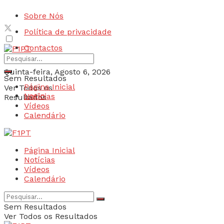
Sobre Nós
Política de privacidade
Contactos
Quinta-feira, Agosto 6, 2026
Sem Resultados
Página Inicial
Ver Todos os
Login
Notícias
Resultados
Vídeos
Calendário
Página Inicial
Notícias
Vídeos
Calendário
Sem Resultados
Ver Todos os Resultados