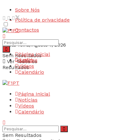
Sobre Nós
Política de privacidade
Contactos
Sexta-feira, Agosto 7, 2026
Página Inicial
Sem Resultados
Login
Notícias
Ver Todos os
Vídeos
Resultados
Calendário
Página Inicial
Notícias
Vídeos
Calendário
Sem Resultados