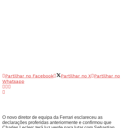
Partilhar no Facebook
Partilhar no X
Partilhar no
Whatsapp
O novo diretor de equipa da Ferrari esclareceu as
declarações proferidas anteriormente e confirmou que
Charles Leclerc terá luz verde para lutar com Sebastian