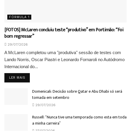
FÓRMULA 1
[FOTOS] McLaren concluiu teste “produtivo” em Portimão: “Foi
bom regressar”
29/07/2026
A McLaren completou uma "produtiva" sessão de testes com
Lando Norris, Oscar Piastri e Leonardo Fornaroli no Autódromo
Internacional do...
DETAILS
LER MAIS
Domenicali: Decisão sobre Qatar e Abu Dhabi só será
tomada em setembro
29/07/2026
Russell: “Nunca tive uma temporada como esta em toda
a minha carreira”
27/07/2026