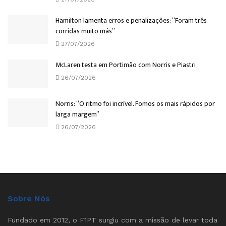
Hamilton lamenta erros e penalizações: “Foram três
corridas muito más”
27/07/2026
McLaren testa em Portimão com Norris e Piastri
26/07/2026
Norris: “O ritmo foi incrível. Fomos os mais rápidos por
larga margem”
26/07/2026
Sobre Nós
Fundado em 2012, o F1PT surgiu com a missão de levar toda