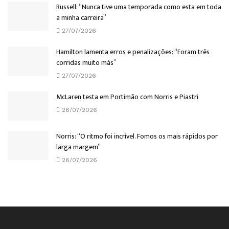
Russell: “Nunca tive uma temporada como esta em toda
a minha carreira”
27/07/2026
Hamilton lamenta erros e penalizações: “Foram três
corridas muito más”
27/07/2026
McLaren testa em Portimão com Norris e Piastri
26/07/2026
Norris: “O ritmo foi incrível. Fomos os mais rápidos por
larga margem”
26/07/2026