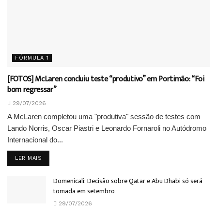
FÓRMULA 1
[FOTOS] McLaren concluiu teste “produtivo” em Portimão: “Foi
bom regressar”
29/07/2026
A McLaren completou uma "produtiva" sessão de testes com
Lando Norris, Oscar Piastri e Leonardo Fornaroli no Autódromo
Internacional do...
DETAILS
LER MAIS
Domenicali: Decisão sobre Qatar e Abu Dhabi só será
tomada em setembro
29/07/2026