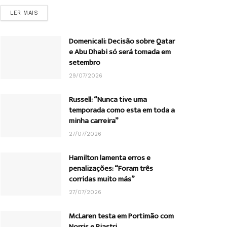
DETAILS
LER MAIS
Domenicali: Decisão sobre Qatar
e Abu Dhabi só será tomada em
setembro
29/07/2026
Russell: “Nunca tive uma
temporada como esta em toda a
minha carreira”
27/07/2026
Hamilton lamenta erros e
penalizações: “Foram três
corridas muito más”
27/07/2026
McLaren testa em Portimão com
Norris e Piastri