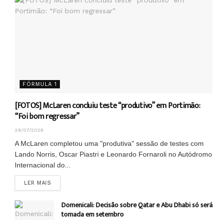
FÓRMULA 1
[FOTOS] McLaren concluiu teste “produtivo” em Portimão:
“Foi bom regressar”
29/07/2026
A McLaren completou uma "produtiva" sessão de testes com
Lando Norris, Oscar Piastri e Leonardo Fornaroli no Autódromo
Internacional do...
DETAILS
LER MAIS
Domenicali: Decisão sobre Qatar e Abu Dhabi só será
tomada em setembro