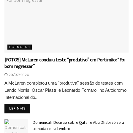
FÓRMULA 1
[FOTOS] McLaren concluiu teste “produtivo” em Portimão: “Foi
bom regressar”
29/07/2026
A McLaren completou uma "produtiva" sessão de testes com
Lando Norris, Oscar Piastri e Leonardo Fornaroli no Autódromo
Internacional do...
DETAILS
LER MAIS
Domenicali: Decisão sobre Qatar e Abu Dhabi só será
tomada em setembro