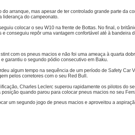
o do arranque, mas apesar de ter controlado grande parte da cor
 a liderança do campeonato.
guiu colocar o seu W10 na frente de Bottas. No final, o britâ
s e conseguiu repôr uma vantagem confortável até à bandeira d
o stint com os pneus macios e não foi uma ameaça à quarta do
 e garantiu o segundo pódio consecutivo em Baku.
perdeu algum tempo na sequência de um período de Safety Car V
agem pelos corretores com o seu Red Bull.
icação, Charles Leclerc superou rapidamente os pilotos do se
ta posição quando parou para colocar pneus macios no seu Ferra
ocar um segundo jogo de pneus macios e aproveitou a aspiraçã