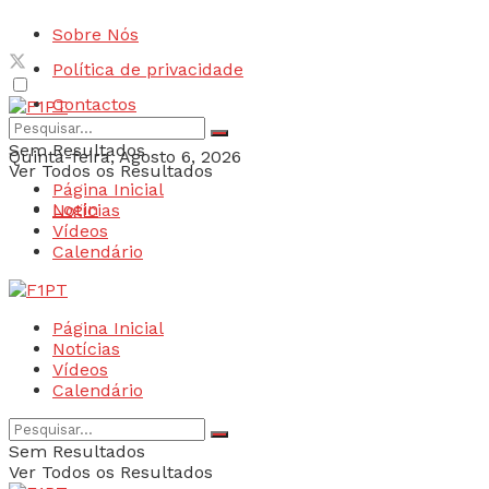
Sobre Nós
Política de privacidade
Contactos
Sem Resultados
Quinta-feira, Agosto 6, 2026
Ver Todos os Resultados
Página Inicial
Login
Notícias
Vídeos
Calendário
Página Inicial
Notícias
Vídeos
Calendário
Sem Resultados
Ver Todos os Resultados