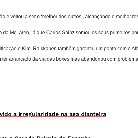
ão e voltou a ser o ‘melhor dos outros’, alcançando o melhor 
o da McLaren, já que Carlos Sainz somou os seus primeiros pon
lificação e Kimi Raikkonen também garantiu um ponto com o Al
m ter arrancado da via das boxes mas abandonou com problema
ido a irregularidade na asa dianteira