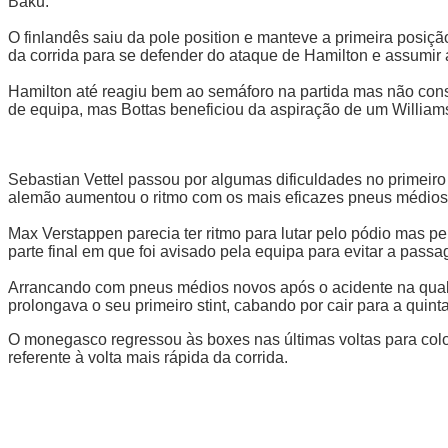
Baku.
O finlandês saiu da pole position e manteve a primeira posiçã
da corrida para se defender do ataque de Hamilton e assumir
Hamilton até reagiu bem ao semáforo na partida mas não conse
de equipa, mas Bottas beneficiou da aspiração de um William
Sebastian Vettel passou por algumas dificuldades no primeir
alemão aumentou o ritmo com os mais eficazes pneus médios
Max Verstappen parecia ter ritmo para lutar pelo pódio mas 
parte final em que foi avisado pela equipa para evitar a pass
Arrancando com pneus médios novos após o acidente na qualif
prolongava o seu primeiro stint, cabando por cair para a quin
O monegasco regressou às boxes nas últimas voltas para col
referente à volta mais rápida da corrida.