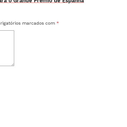
para o Grande Prémio de Espanha
rigatórios marcados com
*